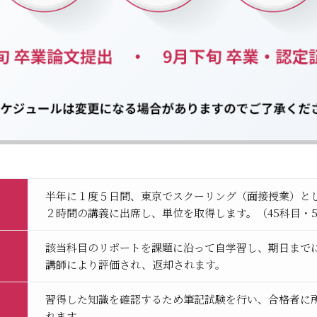
半年に１度５日間、東京でスクーリング（面接授業）と
２時間の講義に出席し、単位を取得します。（45科目・51
該当科目のリポートを課題に沿って自学習し、期日まで
講師により評価され、返却されます。
習得した知識を確認するため筆記試験を行い、合格者に
れます。