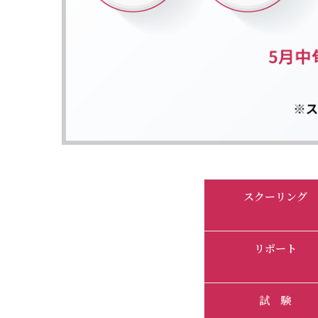
スクーリング
リポート
試 験